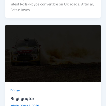
latest Rolls-Royce convertible on UK roads. After all,
Britain loves
Dünya
Bilgi güçtür
admin
/
Ocak 1, 2026