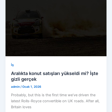
İş
Aralıkta konut satışları yükseldi mi? İşte
gizli gerçek
admin
/
Ocak 1, 2026
Probably, but this is the first time we’ve driven the
latest Rolls-Royce convertible on UK roads. After all,
Britain loves