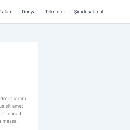
Takım
Dünya
Teknoloji
Şimdi satın al!
e
drerit lorem
us sit amet
et blandit
ue massa.