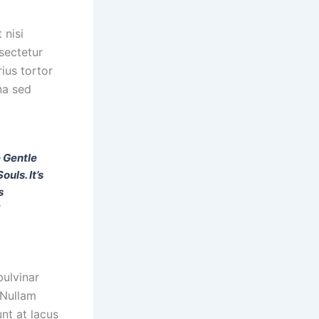
 nisi
nsectetur
rius tortor
na sed
 Gentle
ls. It’s
s
pulvinar
 Nullam
unt at lacus