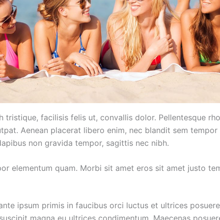
 tristique, facilisis felis ut, convallis dolor. Pellentesque r
tpat. Aenean placerat libero enim, nec blandit sem tempor 
dapibus non gravida tempor, sagittis nec nibh.
or elementum quam. Morbi sit amet eros sit amet justo te
nte ipsum primis in faucibus orci luctus et ultrices posuere
 suscipit magna eu ultrices condimentum. Maecenas posuer