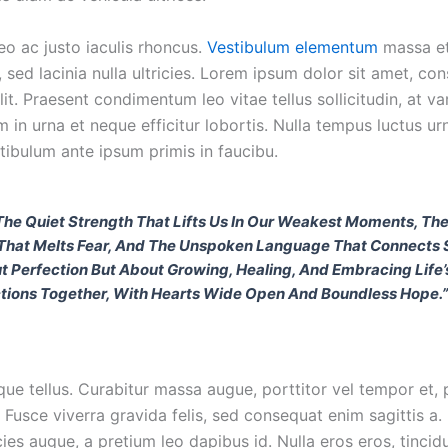
eo ac justo iaculis rhoncus.
Vestibulum elementum
massa et
 sed lacinia nulla ultricies. Lorem ipsum dolor sit amet, co
lit. Praesent condimentum leo vitae tellus sollicitudin, at va
in urna et neque efficitur lobortis. Nulla tempus luctus ur
tibulum ante ipsum primis in faucibu.
 The Quiet Strength That Lifts Us In Our Weakest Moments, The
hat Melts Fear, And The Unspoken Language That Connects Sou
t Perfection But About Growing, Healing, And Embracing Life’
tions Together, With Hearts Wide Open And Boundless Hope.”
ue tellus. Curabitur massa augue, porttitor vel tempor et, 
 Fusce viverra gravida felis, sed consequat enim sagittis a.
icies augue, a pretium leo dapibus id. Nulla eros eros, tincid