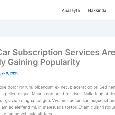
Anasayfa
Hakkında
ar Subscription Services Ar
ly Gaining Popularity
cak 9, 2025
ique dolor rutrum, bibendum ex nec, placerat dolor. Sed hen
is pellentesque. Mauris non porttitor risus. Nulla feugiat ris
, ut gravida magna congue. Vivamus accumsan augue sit am
ullam ac eleifend mi, in malesuada tortor. Etiam quis tristiq
s diam ac vehicula ultrices.