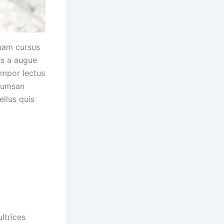
am cursus
os a augue
empor lectus
ccumsan
llus quis
ultrices