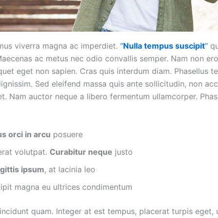
us viverra magna ac imperdiet.
“
Nulla tempus suscipit
“
qu
Maecenas ac metus nec odio convallis semper. Nam non er
iquet eget non sapien. Cras quis interdum diam. Phasellus t
dignissim. Sed eleifend massa quis ante sollicitudin, non a
et. Nam auctor neque a libero fermentum ullamcorper. Phase
us orci in arcu
posuere
rat volutpat.
Curabitur neque
justo
gittis ipsum
, at lacinia leo
cipit magna eu ultrices condimentum
tincidunt quam. Integer at est tempus, placerat turpis eget, 