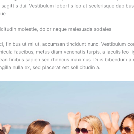
t sagittis dui. Vestibulum lobortis leo at scelerisque dapibus
gue
icitudin molestie, dolor neque malesuada sodales
i, finibus ut mi ut, accumsan tincidunt nunc. Vestibulum co
hicula faucibus, metus diam venenatis turpis, a iaculis leo li
an finibus sapien sed rhoncus maximus. Duis bibendum a
ingilla nulla ex, sed placerat est sollicitudin a.