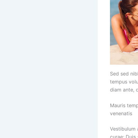
Sed sed nibh
tempus volu
diam ante, 
Mauris temp
venenatis
Vestibulum a
curae; Duis