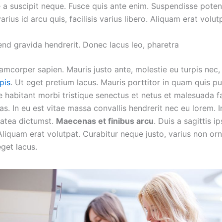
e a suscipit neque. Fusce quis ante enim. Suspendisse potent
varius id arcu quis, facilisis varius libero. Aliquam erat volut
end gravida hendrerit. Donec lacus leo, pharetra
amcorper sapien. Mauris justo ante, molestie eu turpis nec
pis
. Ut eget pretium lacus. Mauris porttitor in quam quis pul
e habitant morbi tristique senectus et netus et malesuada 
as. In eu est vitae massa convallis hendrerit nec eu lorem. 
latea dictumst.
Maecenas et finibus arcu
. Duis a sagittis i
 Aliquam erat volutpat. Curabitur neque justo, varius non or
get lacus.