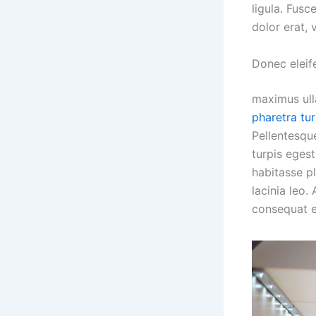
ligula. Fusc
dolor erat, 
Donec eleif
maximus ull
pharetra tur
Pellentesqu
turpis egest
habitasse p
lacinia leo.
consequat e