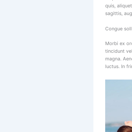
quis, alique
sagittis, au
Congue soll
Morbi ex orc
tincidunt ve
magna. Aene
luctus. In fr