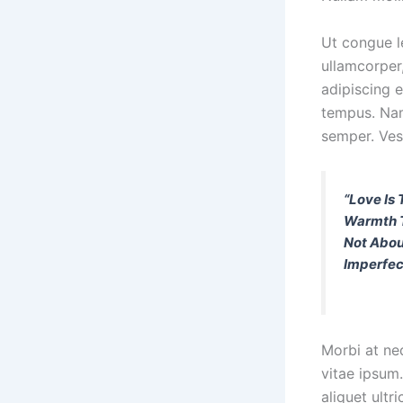
Ut congue l
ullamcorper,
adipiscing e
tempus. Nam 
semper. Ves
“Love Is
Warmth T
Not Abou
Imperfec
Morbi at neq
vitae ipsum.
aliquet ultr