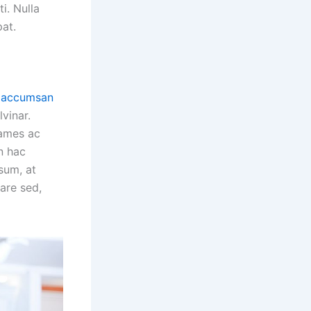
i. Nulla
pat.
,
accumsan
vinar.
fames ac
In hac
psum, at
nare sed,