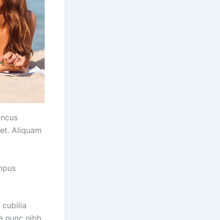
honcus
et. Aliquam
mpus
 cubilia
e nunc nibh,