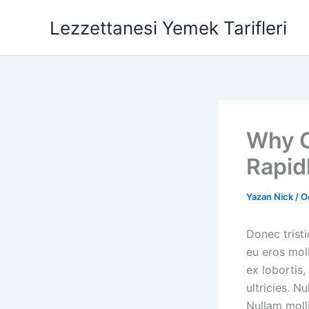
İçeriğe
Lezzettanesi Yemek Tarifleri
atla
Why C
Rapid
Yazan
Nick
/
O
Donec trist
eu eros moll
ex lobortis
ultricies. N
Nullam molli