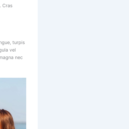
. Cras
ngue, turpis
gula vel
 magna nec