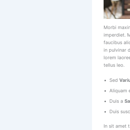
Morbi maxim
imperdiet. 
faucibus al
in pulvinar 
lorem laore
tellus leo.
Sed
Vari
Aliquam e
Duis a
Sa
Duis sus
In sit amet 