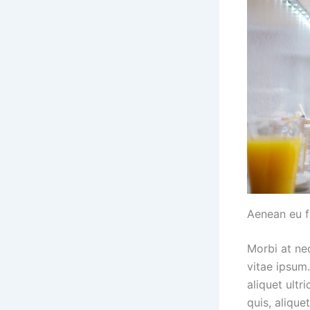
Aenean eu f
Morbi at neq
vitae ipsum.
aliquet ultr
quis, alique