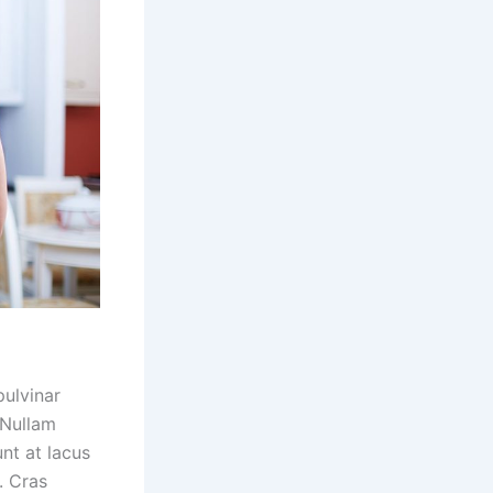
pulvinar
 Nullam
unt at lacus
. Cras