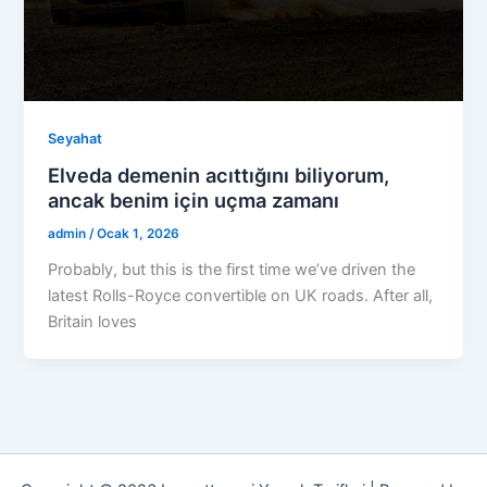
Seyahat
Elveda demenin acıttığını biliyorum,
ancak benim için uçma zamanı
admin
/
Ocak 1, 2026
Probably, but this is the first time we’ve driven the
latest Rolls-Royce convertible on UK roads. After all,
Britain loves