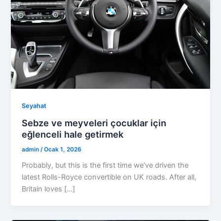
Seyahat
Sebze ve meyveleri çocuklar için
eğlenceli hale getirmek
admin
/
Ocak 1, 2026
Probably, but this is the first time we’ve driven the
latest Rolls-Royce convertible on UK roads. After all,
Britain loves […]