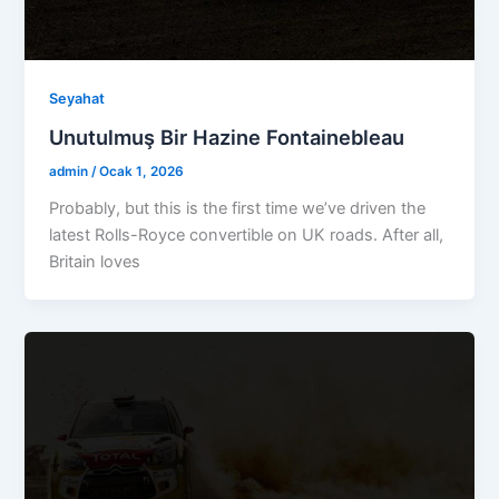
Seyahat
Unutulmuş Bir Hazine Fontainebleau
admin
/
Ocak 1, 2026
Probably, but this is the first time we’ve driven the
latest Rolls-Royce convertible on UK roads. After all,
Britain loves