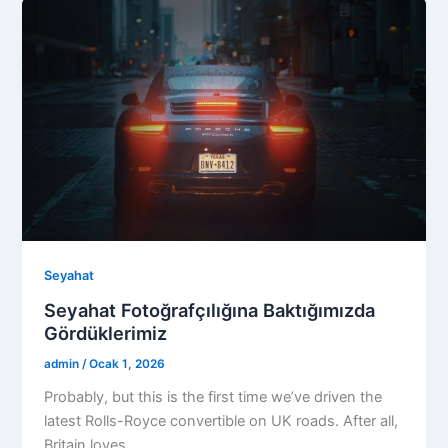
Seyahat
Seyahat Fotoğrafçılığına Baktığımızda
Gördüklerimiz
admin
/
Ocak 1, 2026
Probably, but this is the first time we’ve driven the
latest Rolls-Royce convertible on UK roads. After all,
Britain loves