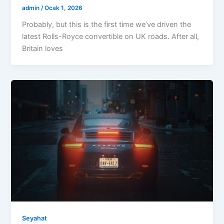
admin
/
Ocak 1, 2026
Probably, but this is the first time we’ve driven the
latest Rolls-Royce convertible on UK roads. After all,
Britain loves
Seyahat