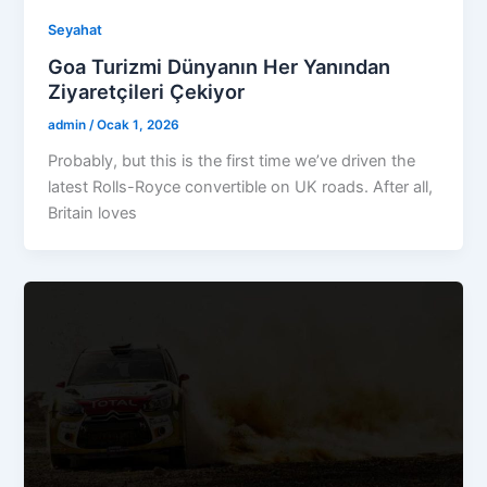
Seyahat
Goa Turizmi Dünyanın Her Yanından
Ziyaretçileri Çekiyor
admin
/
Ocak 1, 2026
Probably, but this is the first time we’ve driven the
latest Rolls-Royce convertible on UK roads. After all,
Britain loves